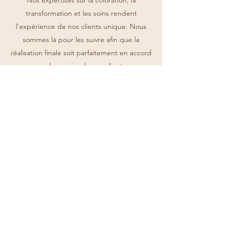
Nos expertises sur la coloration, la
transformation et les soins rendent
l'expérience de nos clients unique. Nous
sommes là pour les suivre afin que la
réalisation finale soit parfaitement en accord
avec les envies de nos clients.
Envie d'aller plus loin sur nos expertises ?
Maître Coloriste
Spécialiste de la coloration
+33 1 48 78 12 16
60 Rue des Martyrs, 75009 Paris, France